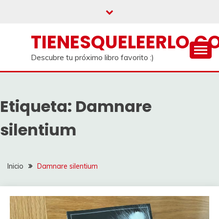
Saltar
al
contenido
TIENESQUELEERLO.C
Descubre tu próximo libro favorito :)
Etiqueta:
Damnare
silentium
Inicio
Damnare silentium