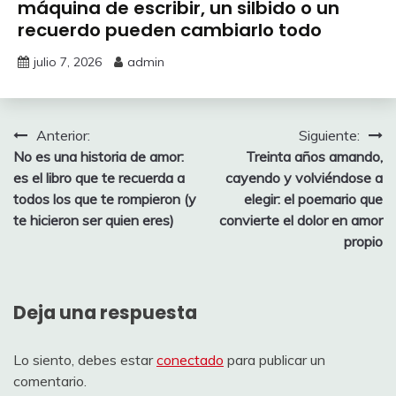
máquina de escribir, un silbido o un
recuerdo pueden cambiarlo todo
julio 7, 2026
admin
Navegación
Anterior:
Siguiente:
No es una historia de amor:
Treinta años amando,
de
es el libro que te recuerda a
cayendo y volviéndose a
entradas
todos los que te rompieron (y
elegir: el poemario que
te hicieron ser quien eres)
convierte el dolor en amor
propio
Deja una respuesta
Lo siento, debes estar
conectado
para publicar un
comentario.