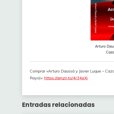
Arturo Daus
Caza
Comprar «Arturo Daussà y Javier Luque – Caza 
Rayo)»:
https://amzn.to/4r34eXj
Entradas relacionadas