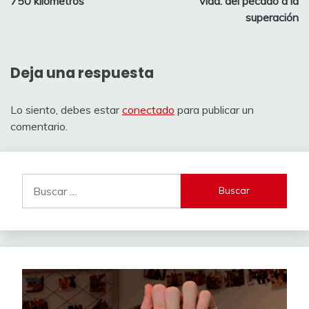
entradas
750 kilómetros
vida: del pecado a la
superación
Deja una respuesta
Lo siento, debes estar
conectado
para publicar un
comentario.
Buscar: