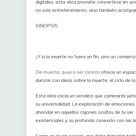
digitales, esta obra promete convertirse en una
no solo entretenimiento, sino también acomp
SINOPSIS
¿Y si la muerte no fuera un fin, sino un comien
De muerta, quiero ser cerezo
ofrece un espaci
danzar con ideas sobre la muerte, el ciclo de la 
Esta obra inicia un sendero que caminarás junt
su universalidad. La exploración de emociones 
ahondar en aquellos cajones ocultos de tu ser
existenciales y su profunda conexión con las l
Como un joven cerezo, que debe transitar toda