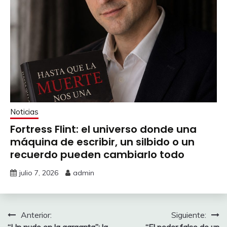
Noticias
Fortress Flint: el universo donde una
máquina de escribir, un silbido o un
recuerdo pueden cambiarlo todo
julio 7, 2026
admin
Navegación
Anterior:
Siguiente:
“Un nudo en la garganta”: la
“El poder falso de un