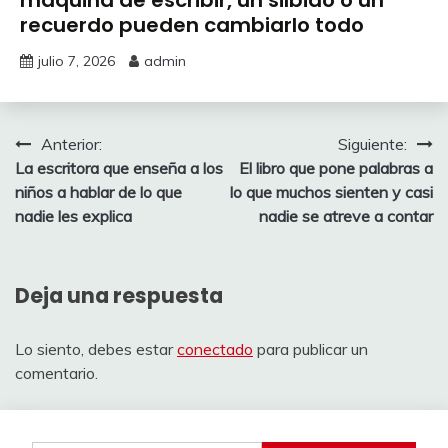
recuerdo pueden cambiarlo todo
julio 7, 2026
admin
Navegación
Anterior:
Siguiente:
La escritora que enseña a los
El libro que pone palabras a
de
niños a hablar de lo que
lo que muchos sienten y casi
entradas
nadie les explica
nadie se atreve a contar
Deja una respuesta
Lo siento, debes estar
conectado
para publicar un
comentario.