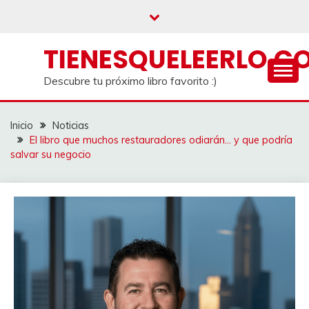
Saltar
al
contenido
TIENESQUELEERLO.C
Descubre tu próximo libro favorito :)
Inicio
Noticias
El libro que muchos restauradores odiarán… y que podría
salvar su negocio