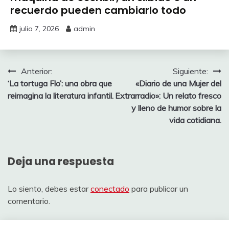
recuerdo pueden cambiarlo todo
julio 7, 2026
admin
Navegación
Anterior:
Siguiente:
‘La tortuga Flo’: una obra que
«Diario de una Mujer del
de
reimagina la literatura infantil.
Extrarradio»: Un relato fresco
entradas
y lleno de humor sobre la
vida cotidiana.
Deja una respuesta
Lo siento, debes estar
conectado
para publicar un
comentario.