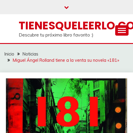
Saltar
al
contenido
TIENESQUELEERLO.C
Descubre tu próximo libro favorito :)
Inicio
Noticias
Miguel Ángel Rolland tiene a la venta su novela «181»