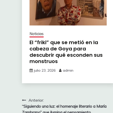
Noticias
El “friki” que se metió en la
cabeza de Goya para
descubrir qué esconden sus
monstruos
julio 23, 2026
admin
Navegación
Anterior:
“Siguiendo una luz: el homenaje literario a María
de
Zambrano” que ilumina el pensamiento