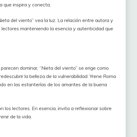
a que inspira y conecta.
ieta del viento” vea la luz. La relac
ión entre autora y
os lectores manteniendo la esencia y autenticidad que
d parecen do
minar, “Nieta del viento” se erige como
edescubrir la belleza de la vulnerabilidad. Yrene Roma
ado en las estanterías de los amantes de la buena
 los lectores. En esencia, invita a reflexionar sobre
nir de la vida.