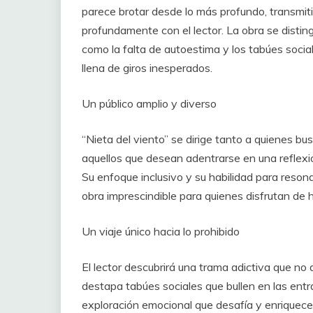
parece brotar desde lo más profundo, transmit
profundamente con el lector. La obra se disti
como la falta de autoestima y l
os tabúes social
llena de giros inesperados.
Un público amplio y diverso
“Nieta del viento” se dirige tanto a quienes b
aquellos que desean adentrarse en u
na reflex
Su enfoque inclusivo y su habilidad para resona
obra imprescindible para quienes disfrutan de h
Un viaje único
hacia lo prohibido
El lector descubrirá una trama adictiva que no
destapa tabúes sociales que bullen en las entr
exploración emocional que desafía y enriquec