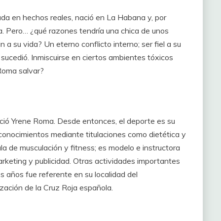
da en hechos reales, nació en La Habana y, por
aña. Pero… ¿qué razones tendría una chica de unos
 a su vida? Un eterno conflicto interno; ser fiel a su
 sucedió. Inmiscui
rse en ciertos ambientes tóxicos
 Roma salvar
?
 nació Yrene Roma. Desde entonces, el deporte es su
s conocimientos medi
ante titulaciones como dietética y
la de musculación y fitness; es modelo e instructora
arketing y publicidad. Otras actividades importantes
s años fue referente en su localidad del
zación de la Cruz Roja española.