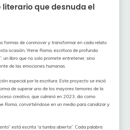
je literario que desnuda el
as formas de conmover y transformar en cada relato
esta ocasión, Y
rene Roma, escritora de profunda
”, un libro que no solo promete entretener, sino
liente de las emociones humanas.
ión especial por la escritura. Este proyecto se inició
orma de superar uno de los mayores temores de la
roceso creativo, que culminó
en 2023, dio como
ene Roma, convirtiéndose en un medio para canalizar y
iento” est
á escrita “a tumba abierta”. Cada palabra