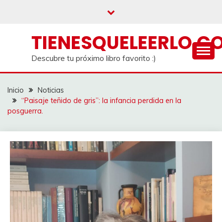
Saltar
al
contenido
TIENESQUELEERLO.C
Descubre tu próximo libro favorito :)
Inicio
Noticias
“Paisaje teñido de gris”: la infancia perdida en la
posguerra.