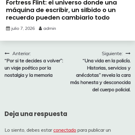
Fortress Flint: el universo donde una
máquina de escribir, un silbido o un
recuerdo pueden cambiarlo todo
julio 7, 2026
admin
Navegación
Anterior:
Siguiente:
“Por si te decides a volver”:
“Una vida en la policía.
de
un viaje poético por la
Historias, servicios y
entradas
nostalgia y la memoria
anécdotas” revela la cara
más honesta y desconocida
del cuerpo policial.
Deja una respuesta
Lo siento, debes estar
conectado
para publicar un