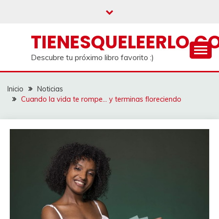
Saltar
al
contenido
TIENESQUELEERLO.C
Descubre tu próximo libro favorito :)
Inicio
Noticias
Cuando la vida te rompe… y terminas floreciendo