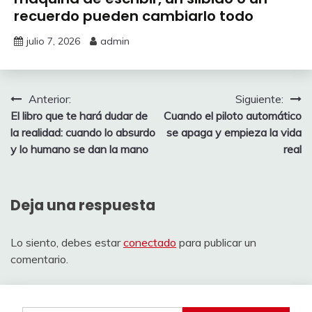
recuerdo pueden cambiarlo todo
julio 7, 2026
admin
Navegación
Anterior:
Siguiente:
El libro que te hará dudar de
Cuando el piloto automático
de
la realidad: cuando lo absurdo
se apaga y empieza la vida
entradas
y lo humano se dan la mano
real
Deja una respuesta
Lo siento, debes estar
conectado
para publicar un
comentario.