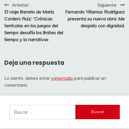
Navegación
Anterior:
Siguiente:
El viaje literario de María
Fernando Yélamos Rodríguez
de
Cordero Ruiz: “Crónicas
presenta su nueva obra: Me
entradas
terrícolas en los juegos del
despido con dignidad.
tiempo desafía los límites del
tiempo y la narrativa»
Deja una respuesta
Lo siento, debes estar
conectado
para publicar un
comentario.
Buscar: