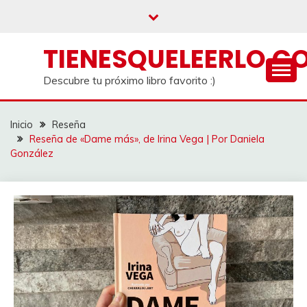
Saltar
al
contenido
TIENESQUELEERLO.C
Descubre tu próximo libro favorito :)
Inicio
Reseña
Reseña de «Dame más», de Irina Vega | Por Daniela
González