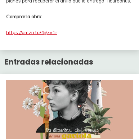
planes para recuperar el anillo que le entregó Tibureanus.
Comprar la obra:
https://amzn.to/4jjGv1r
Entradas relacionadas