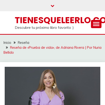
Saltar
al
contenido
TIENESQUELEERLO.C
Descubre tu próximo libro favorito :)
Inicio
Reseña
Reseña de «Prueba de vida», de Adriana Rivera | Por Nuria
Bellido