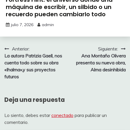
máquina de escribir, un silbido o un
recuerdo pueden cambiarlo todo
julio 7, 2026
admin
Navegación
Anterior:
Siguiente:
La autora Patrizia Gaell, nos
Ana Montaño Olivera
de
cuenta todo sobre su obra
presenta su nueva obra,
entradas
«Ihalma»,y sus proyectos
Alma desinhibida
futuros
Deja una respuesta
Lo siento, debes estar
conectado
para publicar un
comentario.