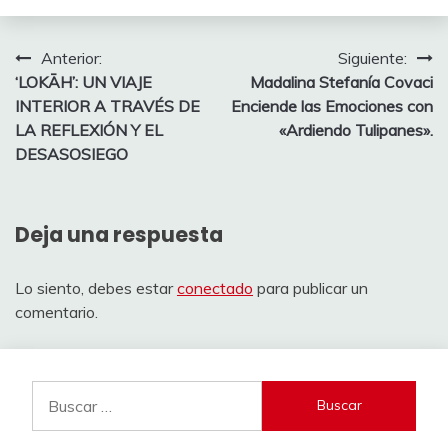
Navegación
Anterior:
Siguiente:
‘LOKĀH’: UN VIAJE
Madalina Stefanía Covaci
de
INTERIOR A TRAVÉS DE
Enciende las Emociones con
entradas
LA REFLEXIÓN Y EL
«Ardiendo Tulipanes».
DESASOSIEGO
Deja una respuesta
Lo siento, debes estar
conectado
para publicar un
comentario.
Buscar: