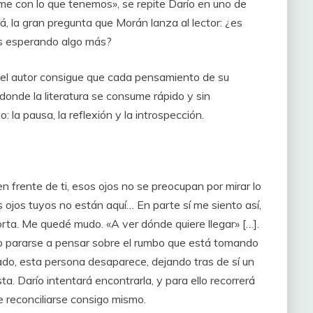
rme con lo que tenemos», se repite Darío en uno de
, la gran pregunta que Morán lanza al lector: ¿es
os esperando algo más?
, el autor consigue que cada pensamiento de su
onde la literatura se consume rápido y sin
o: la pausa, la reflexión y la introspección.
en frente de ti, esos ojos no se preocupan por mirar lo
 ojos tuyos no están aquí… En parte sí me siento así,
ta. Me quedé mudo. «A ver dónde quiere llegar» […].
o pararse a pensar sobre el rumbo que está tomando
ado, esta persona desaparece, dejando tras de sí un
a. Darío intentará encontrarla, y para ello recorrerá
e reconciliarse consigo mismo.