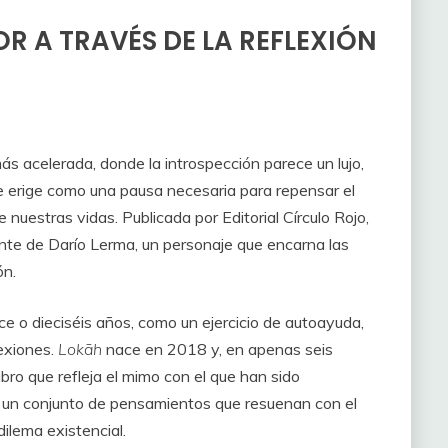
IOR A TRAVÉS DE LA REFLEXIÓN
s acelerada, donde la introspección parece un lujo,
se erige como una pausa necesaria para repensar el
 nuestras vidas. Publicada por Editorial Círculo Rojo,
mente de Darío Lerma, un personaje que encarna las
ón.
ce o dieciséis años, como un ejercicio de autoayuda,
exiones.
Lokāh
nace en 2018 y, en apenas seis
ibro que refleja el mimo con el que han sido
a, un conjunto de pensamientos que resuenan con el
dilema existencial.