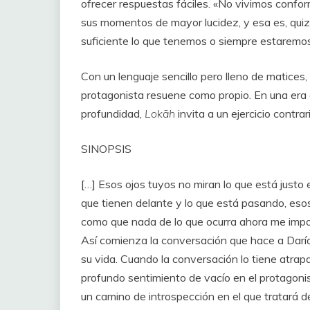
ofrecer respuestas fáciles. «No vivimos confo
sus momentos de mayor lucidez, y esa es, quizá
suficiente lo que tenemos o siempre estarem
Con un lenguaje sencillo pero lleno de matices
protagonista resuene como propio. En una era d
profundidad,
Lokāh
invita a un ejercicio contrari
SINOPSIS
[…] Esos ojos tuyos no miran lo que está justo 
que tienen delante y lo que está pasando, esos
como que nada de lo que ocurra ahora me impor
Así comienza la conversación que hace a Darí
su vida. Cuando la conversación lo tiene atrap
profundo sentimiento de vacío en el protagonist
un camino de introspección en el que tratará d